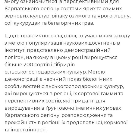
змогу ознайомитися із перспективними для
Карпатського регіону сортами ярих та озимих
зернових культур, ріпаку озимого та ярого, льону,
сої, кукурудзи та багаторічних трав.
Щодо практичної складової, то учасникам заходу
з метою популяризації наукових досягнень в
інституті представлено демонстраційний
полігон, на якому в цьому році вирощується
більше 200 сортів і гібридів
сільськогосподарських культур. Метою
демонстрації є наочний показ біологічних
особливостей сільськогосподарських культур,
які вирощуються в регіоні, їх сортової гамми та
перспективних сортів, які придатні для
вирощування в ґрунтово-кліматичних умовах
Карпатського регіону, розповсюдження та
врожайність в регіоні, їх продовольчої, кормової
та іншої цінності.