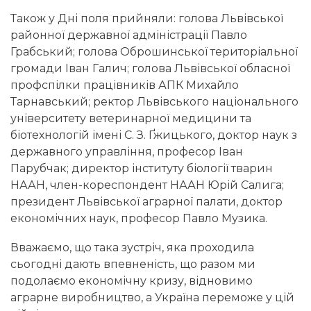
Також у Дні поля прийняли: голова Львівської
районної державної адміністрації Павло
Грабський; голова Оброшинської територіальної
громади Іван Галич; голова Львівської обласної
профспілки працівників АПК Михайло
Тарнавський; ректор Львівського національного
університету ветеринарної медицини та
біотехнологій імені С. З. Ґжицького, доктор наук з
державного управління, професор Іван
Парубчак; директор інституту біології тварин
НААН, член-кореспондент НААН Юрій Салига;
президент Львівської аграрної палати, доктор
економічних наук, професор Павло Музика.
Вважаємо, що така зустріч, яка проходила
сьогодні дають впевненість, що разом ми
подолаємо економічну кризу, відновимо
аграрне виробництво, а Україна переможе у цій