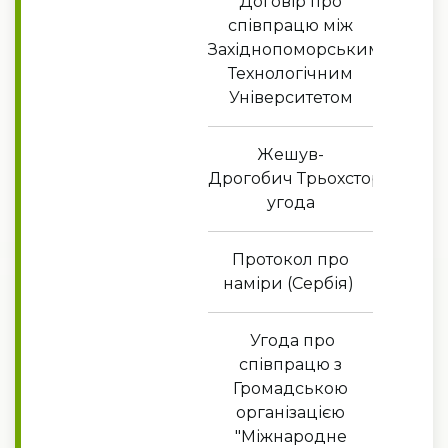
Договір про
співпрацю між
Західнопоморським
Технологічним
Університетом
Жешув-
Дрогобич Трьохстороння
угода
Протокол про
наміри (Сербія)
Угода про
співпрацю з
Громадською
організацією
"Міжнародне