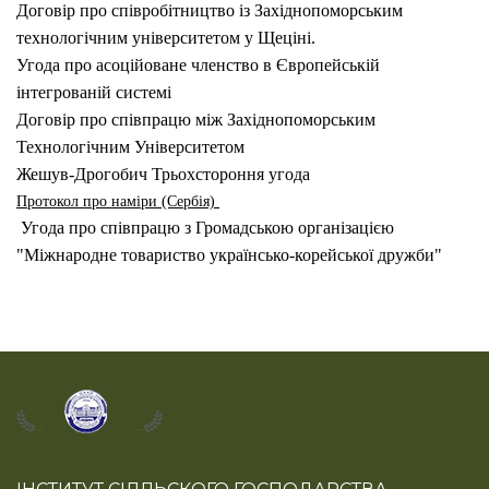
Договір про співробітництво із Західнопоморським
технологічним університетом у Щеціні.
Угода про асоційоване членство в Європейській
інтегрованій системі
Договір про співпрацю між Західнопоморським
Технологічним Університетом
Жешув-Дрогобич Трьохстороння угода
Протокол про наміри (Сербія)
Угода про співпрацю з Громадською організацією
"Міжнародне товариство українсько-корейської дружби"