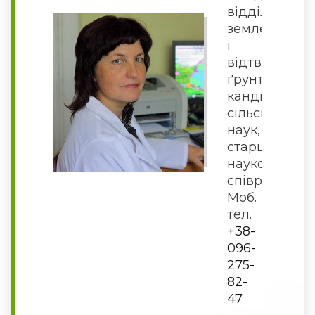
відділу
землеробств
і
відтворення
ґрунтів,
кандидат
сільськогосп
наук,
старший
науковий
співробітни
Моб.
тел.
+38-
096-
275-
82-
47