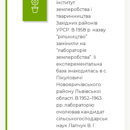
інститут
землеробства і
тваринництва
Західних районів
УРСР. В 1958 р. назву
“рільництво”
замінили на
“лабораторія
землеробства”. Її
експерементальна
база знаходилась в с.
Пікуловичі
Новояричівського
району Львівської
області. В 1952–1963
рр. лабораторію
очолював кандидат
сільськогосподарських
наук Лапчук В. Г.