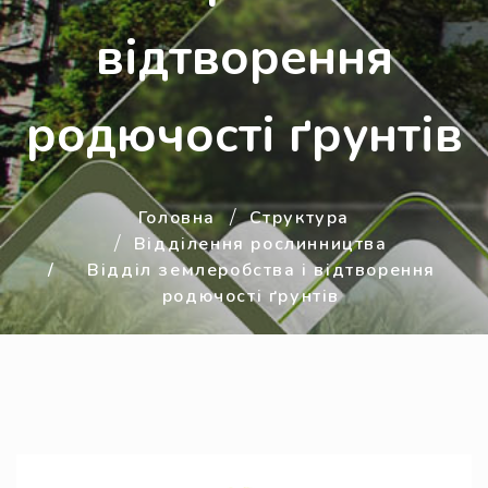
відтворення
родючості ґрунтів
Головна
Структура
Відділення рослинництва
Відділ землеробства і відтворення
родючості ґрунтів