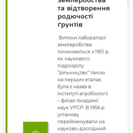
та відтворення
родючості
ґрунтів
Витоки лабораторії
землеробства
починаються з 1951 р.
як наукового
підрозділу
“рільництво” такою
на перших етапах
була її назва в
Інституті агробіології
– філіал Академії
наук УРСР. В 1956 р.
установу
перейменували на
науково-дослідний