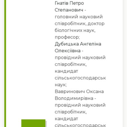
Гнатів Петро
Степанович
-
головний науковий
співробітник, доктор
біологічних наук,
професор;
Дубицька Ангеліна
Олексіївна
-
провідний науковий
співробітник,
кандидат
сільськогосподарських
наук;
Вавринович Оксана
Володимирівна -
провідний науковий
співробітник,
кандидат
сільськогосподарських