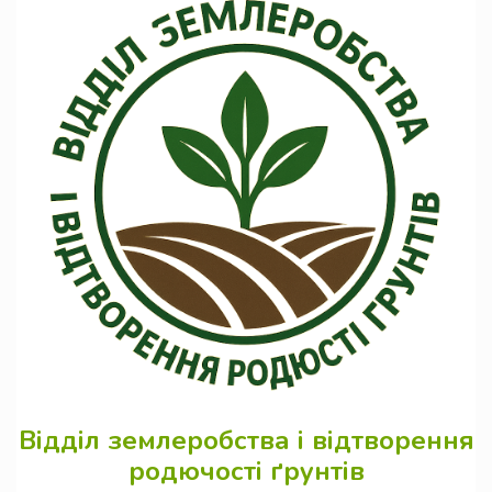
Відділ землеробства і відтворення
родючості ґрунтів