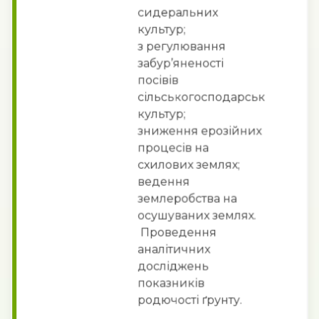
сидеральних
культур;
з регулювання
забур’яненості
посівів
сільськогосподарських
культур;
зниження ерозійних
процесів на
схилових землях;
ведення
землеробства на
осушуваних землях.
Проведення
аналітичних
досліджень
показників
родючості ґрунту.