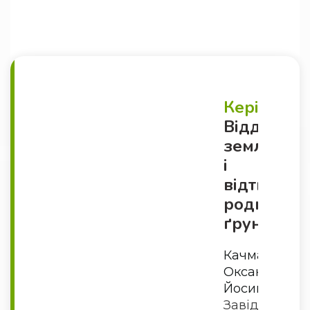
Керівник
Відділу
землеробс
і
відтворен
родючості
ґрунтів
Качмар
Оксана
Йосипівна
Завідувач