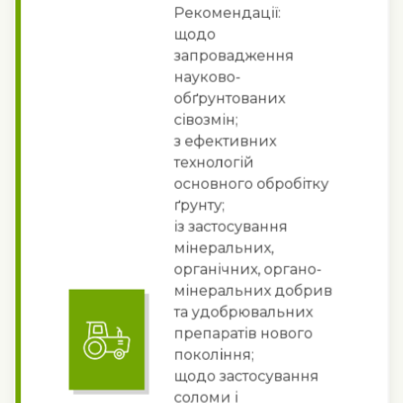
Рекомендації:
щодо
запровадження
науково-
обґрунтованих
сівозмін;
з ефективних
технологій
основного обробітку
ґрунту;
із застосування
мінеральних,
органічних, органо-
мінеральних добрив
та удобрювальних
препаратів нового
покоління;
щодо застосування
соломи і