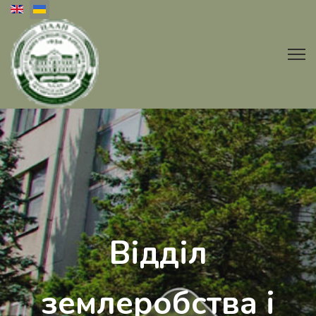
Оберіть свою мову
Відділ
землеробства і