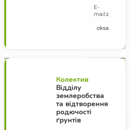
Е-
mail:
zemlerob
oksanaostro
Колектив
Відділу
землеробства
та відтворення
родючості
ґрунтів