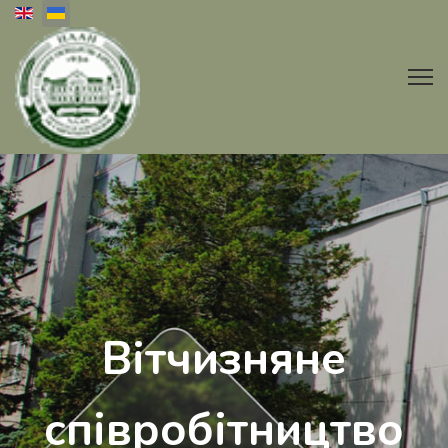
Оберіть свою мову
Вітчизняне
співробітництво