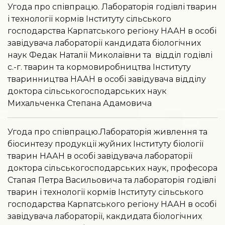
Угода про співпрацю. Лабораторія годівлі тварин
і технології кормів Інституту сільського
господарства Карпатського регіону НААН в особі
завідувача лабораторії кандидата біологічних
наук Федак Наталії Миколаївни та відділ годівлі
с.-г. тварин та кормовиробництва Інституту
тваринництва НААН в особі завідувача відділу
доктора сільськогосподарських наук
Михальченка Степана Адамовича
Угода про співпрацю.Лабораторія живлення та
біосинтезу продукції жуйних Інституту біології
тварин НААН в особі завідувача лабораторії
доктора сільськогосподарських наук, професора
Стапая Петра Васильовича та лабораторія годівлі
тварин і технології кормів Інституту сільського
господарства Карпатського регіону НААН в особі
завідувача лабораторії, какдидата біологічних