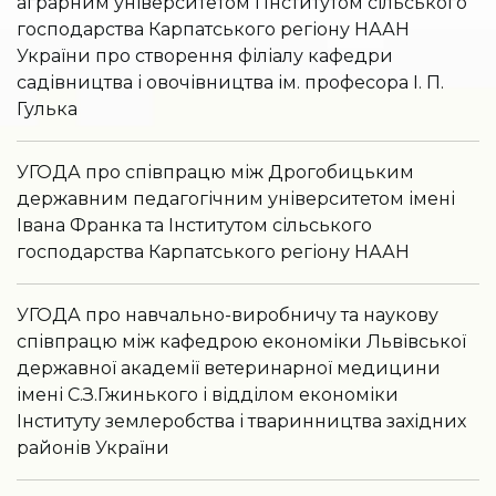
аграрним університетом і Інститутом сільського
господарства Карпатського регіону НААН
України про створення філіалу кафедри
садівництва і овочівництва ім. професора І. П.
Гулька
УГОДА про співпрацю між Дрогобицьким
державним педагогічним університетом імені
Івана Франка та Інститутом сільського
господарства Карпатського регіону НААН
УГОДА про навчально-виробничу та наукову
співпрацю між кафедрою економіки Львівської
державної академії ветеринарної медицини
імені С.З.Гжинького і відділом економіки
Інституту землеробства і тваринництва західних
районів України